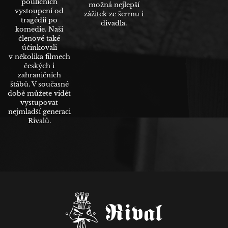
pouličních
možná nejlepší
vystoupení od
zážitek ze šermu i
tragédií po
divadla.
komedie. Naši
členové také
účinkovali
v několika filmech
českých i
zahraničních
štábů. V současné
době můžete vidět
vystupovat
nejmladší generaci
Rivalů.