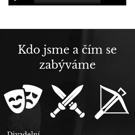
šerm
,
divadlo
,
souboje
,
scénický
Kdo jsme a čím se
šerm
,
zabýváme
historický
šerm
Divadelní