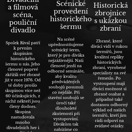
Scénické
Historická
a filmová
provedení
zbrojnice
scéna,
historického
s ukázkou
pouliční
šermu
zbraní
divadlo
Na scéně
Zbraně, které
Spolek Rival patří
upřednostňujeme
diváci vidí v rukou
k prvním
scénický šerm,
šermířů, jsou
skupinám
který je pro diváka
kvalitní repliky
historického
nejzáživnější. Naši
historických
šermu u nás. Jeho
členové jezdí na
zbraní, vyrobené
členové poprvé
odborné semináře,
specialisty na své
zkřížili své zbraně
aby kvalitu
řemeslo. Po
již v roce 1976. Od
předváděných
vystoupení mají
té doby prošlo
soubojů posunuli
diváci možnost si
skupinou více než
co nejdále. Při
zbraně osahat a
60 účinkujících, z
stavění soubojů se
případně také
nichž někteří jsou
úročí také
dostanou odborný
členy dodnes.
dlouholeté
výklad od našich
Skupina
zkušenosti při
šermířů, kteří jim
nastudovala
vystupování.
rádi odpoví na
mnoho
Divákům tak
zvídavé otázky.
divadelních her i
nabízíme co