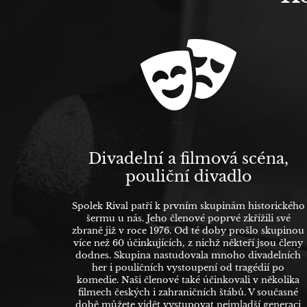
Divadelní a filmová scéna,
pouliční divadlo
Spolek Rival patří k prvním skupinám historického
šermu u nás. Jeho členové poprvé zkřížili své
zbraně již v roce 1976. Od té doby prošlo skupinou
více než 60 účinkujících, z nichž někteří jsou členy
dodnes. Skupina nastudovala mnoho divadelních
her i pouličních vystoupení od tragédií po
komedie. Naši členové také účinkovali v několika
filmech českých i zahraničních štábů. V současné
době můžete vidět vystupovat nejmladší generaci